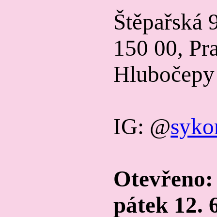
Štěpařská
150 00, Pr
Hlubočepy
IG: @
syko
Otevřeno:
pátek 12. 