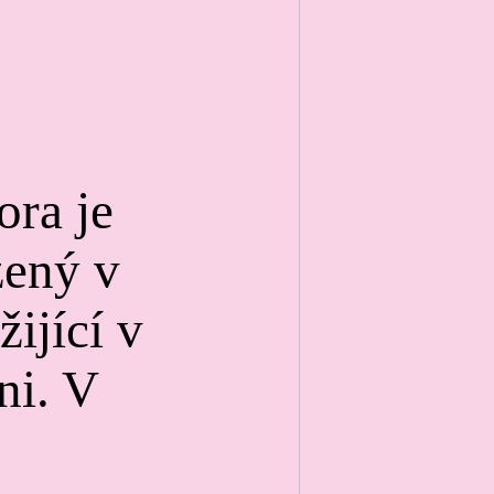
ra je
zený v
žijící v
ni. V