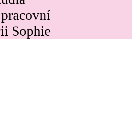
 pracovní
rii Sophie
ve Vídni.
vých
evládá
losti,
e. Jako