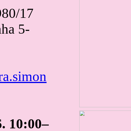
 980/17
aha 5-
ra.simon
6. 10:00–