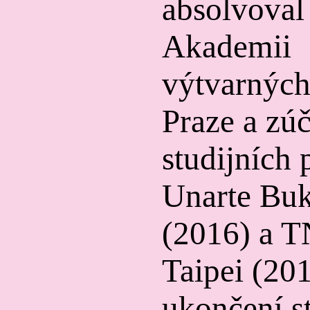
absolvoval
Akademii
výtvarných
Praze a zúč
studijních
Unarte Buk
(2016) a 
Taipei (20
ukončení s