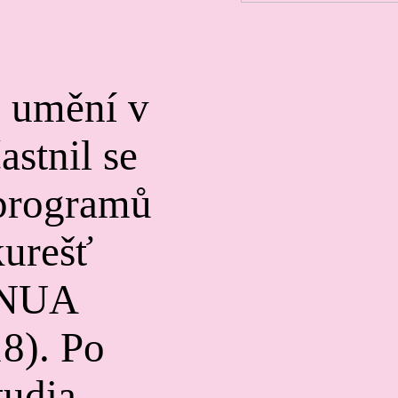
 umění v
astnil se
 programů
urešť
TNUA
18). Po
tudia