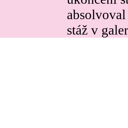
absolvoval
stáž v gale
Tappeiner 
V Šimono
pracích př
pocit osamě
stesku a
melancholi