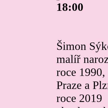
18:00
Šimon Sýko
malíř naro
roce 1990, 
Praze a Plz
roce 2019